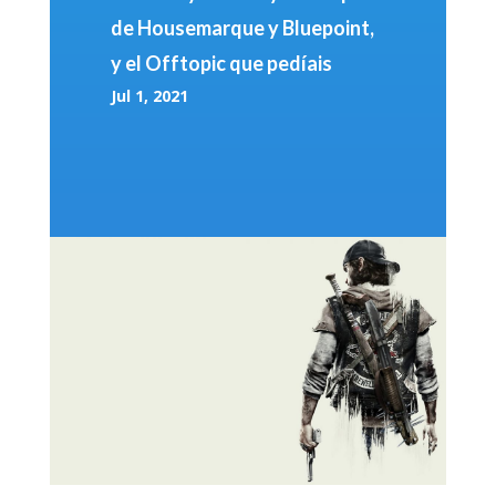
de Housemarque y Bluepoint,
y el Offtopic que pedíais
Jul 1, 2021