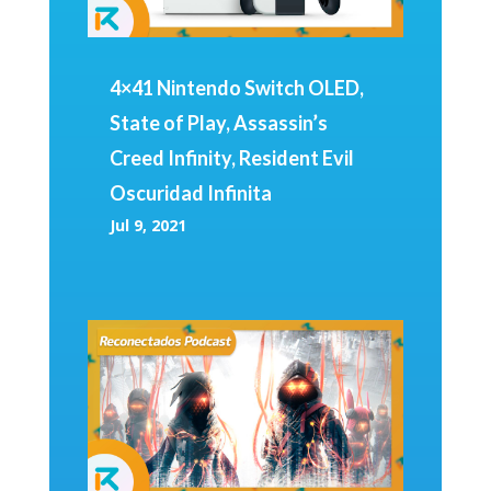
4×41 Nintendo Switch OLED,
State of Play, Assassin’s
Creed Infinity, Resident Evil
Oscuridad Infinita
Jul 9, 2021