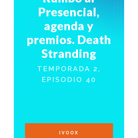
Presencial,
agenda y
premios. Death
Stranding
TEMPORADA 2,
EPISODIO 40
IVOOX