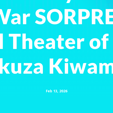
War SORPR
l Theater of 
kuza Kiwam
Feb 13, 2026