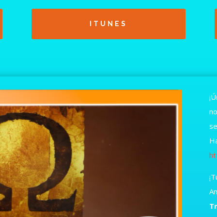
ITUNES
¡Ú
no
se
Ha
ht
¡T
An
T