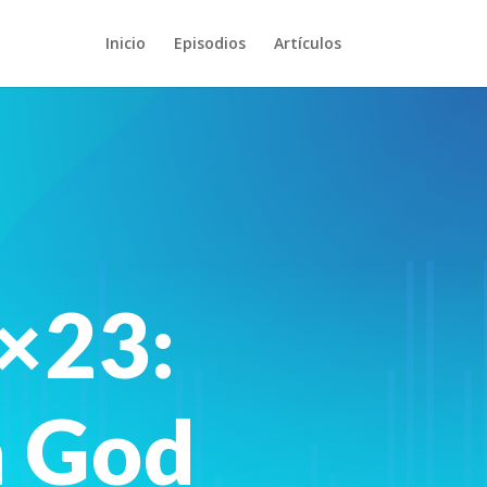
Inicio
Episodios
Artículos
×23:
n God