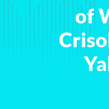
of 
Criso
Ya