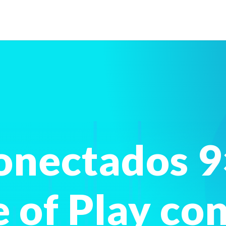
onectados 9
e of Play co