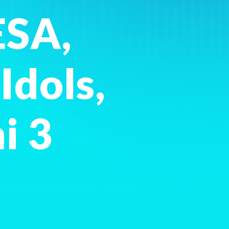
ESA,
Idols,
i 3