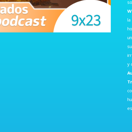
so
W
la
ho
un
su
ir
y 
Au
T
co
hu
es