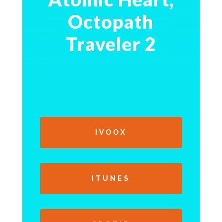
Octopath
Traveler 2
IVOOX
ITUNES