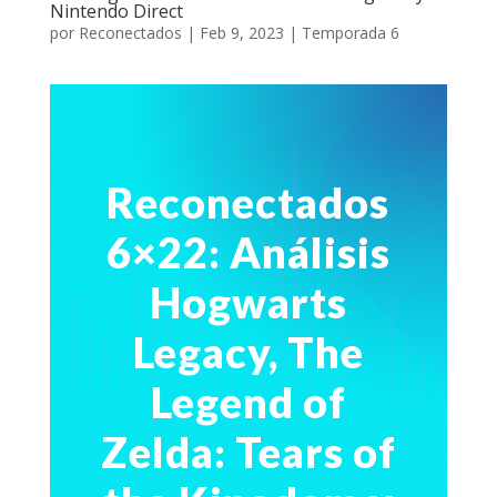
Nintendo Direct
por
Reconectados
|
Feb 9, 2023
|
Temporada 6
Reconectados
6×22:
Análisis
Hogwarts
Legacy, The
Legend of
Zelda: Tears of