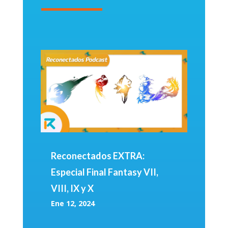
Reconectados EXTRA:
Especial Final Fantasy VII,
VIII, IX y X
Ene 12, 2024