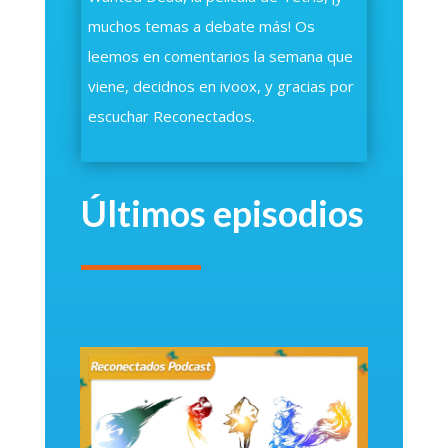
muchos temas a debate más! Os
leemos en comentarios la semana que
viene, decidnos en ivoox, y gracias por
escuchar Reconectados.
Últimos episodios