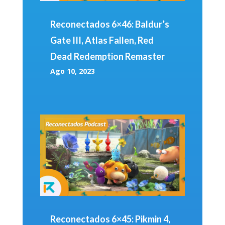
Reconectados 6×46: Baldur’s
Gate III, Atlas Fallen, Red
Dead Redemption Remaster
Ago 10, 2023
Reconectados 6×45: Pikmin 4,