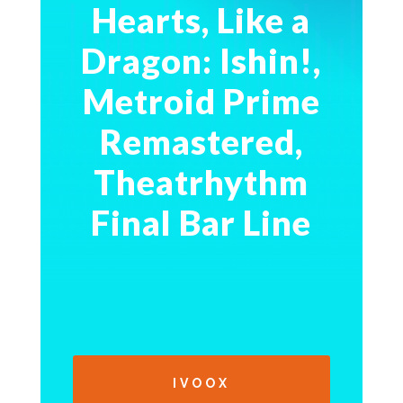
Hearts, Like a
Dragon: Ishin!,
Metroid Prime
Remastered,
Theatrhythm
Final Bar Line
IVOOX