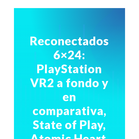
Reconectados
6×24:
PlayStation
VR2 a fondo y
en
comparativa,
State of Play,
Atomic Heart,