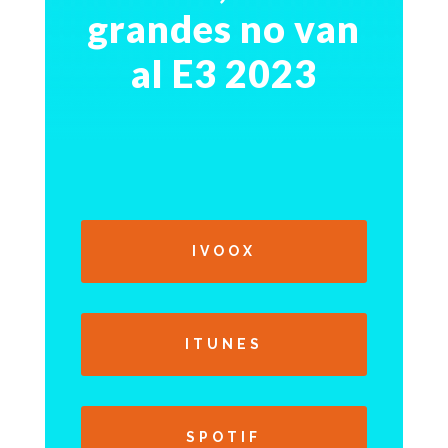
grandes no van
al E3 2023
IVOOX
ITUNES
SPOTIF