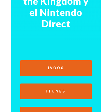
the Kingdom y
el Nintendo
Direct
IVOOX
ITUNES