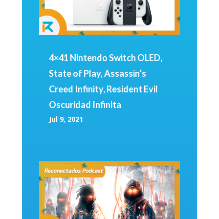
4×41 Nintendo Switch OLED,
State of Play, Assassin’s
Creed Infinity, Resident Evil
Oscuridad Infinita
Jul 9, 2021