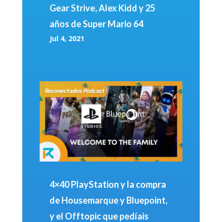
Gear Strive, Alex Kidd y 25
años de Super Mario 64
Jul 4, 2021
4×40 PlayStation y la compra
de Housemarque y Bluepoint,
y el Offtopic que pedíais