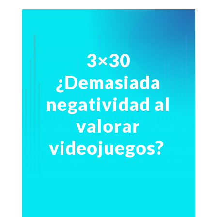
3×30
¿Demasiada
negatividad al
valorar
videojuegos?