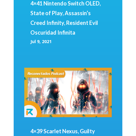
4×41 Nintendo Switch OLED,
State of Play, Assassin’s
Creed Infinity, Resident Evil
Oscuridad Infinita
Jul 9, 2021
4×39 Scarlet Nexus, Guilty