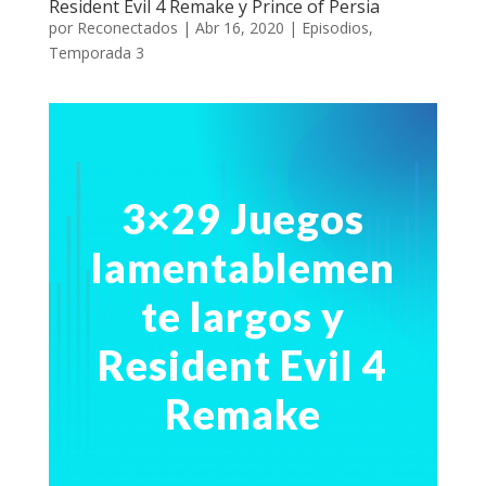
Resident Evil 4 Remake y Prince of Persia
por
Reconectados
|
Abr 16, 2020
|
Episodios
,
Temporada 3
3×29 Juegos
lamentablemen
te largos y
Resident Evil 4
Remake