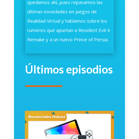
quedamos ahí, pues repasamos las
últimas novedades en juegos de
Realidad Virtual y hablamos sobre los
rumores que apuntan a Resident Evil 4
Remake y a un nuevo Prince of Persia.
Últimos episodios