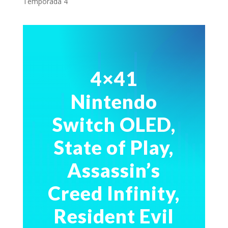
Temporada 4
4×41
Nintendo
Switch OLED,
State of Play,
Assassin’s
Creed Infinity,
Resident Evil