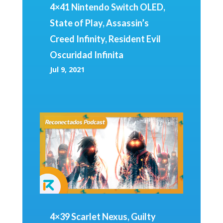
4×41 Nintendo Switch OLED,
State of Play, Assassin’s
Creed Infinity, Resident Evil
Oscuridad Infinita
Jul 9, 2021
4×39 Scarlet Nexus, Guilty