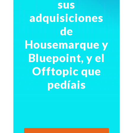
sus
adquisiciones
de
Housemarque y
Bluepoint, y el
Offtopic que
pedíais