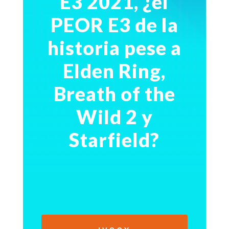
E3 2021, ¿el
PEOR E3 de la
historia pese a
Elden Ring,
Breath of the
Wild 2 y
Starfield?