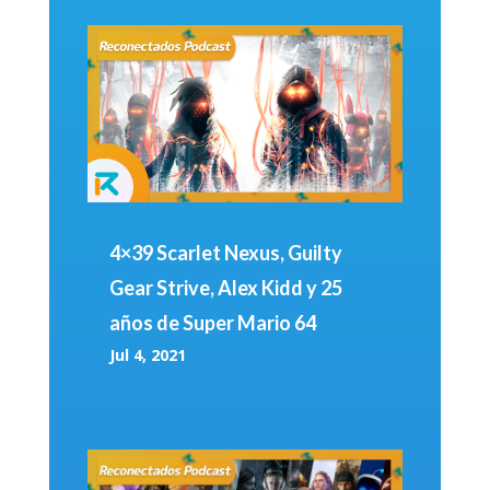
4×39 Scarlet Nexus, Guilty
Gear Strive, Alex Kidd y 25
años de Super Mario 64
Jul 4, 2021