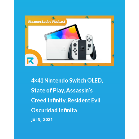
4×41 Nintendo Switch OLED,
State of Play, Assassin’s
Creed Infinity, Resident Evil
Oscuridad Infinita
Jul 9, 2021