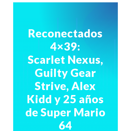
Reconectados
4×39:
Scarlet Nexus,
Guilty Gear
Strive, Alex
Kidd y 25 años
de Super Mario
64