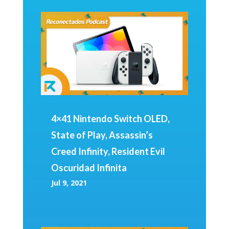
4×41 Nintendo Switch OLED,
State of Play, Assassin’s
Creed Infinity, Resident Evil
Oscuridad Infinita
Jul 9, 2021