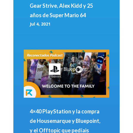
Gear Strive, Alex Kidd y 25
años de Super Mario 64
Jul 4, 2021
4×40 PlayStation y la compra
de Housemarque y Bluepoint,
y el Offtopic que pedíais