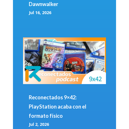
Dawnwalker
Jul 16, 2026
Reconectados 9×42:
PlayStation acaba con el
formato físico
Jul 2, 2026