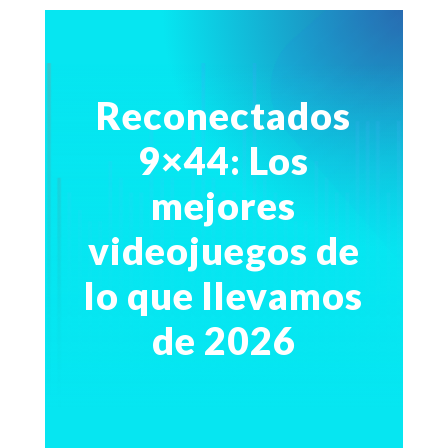
Reconectados
9×44: Los
mejores
videojuegos de
lo que llevamos
de 2026