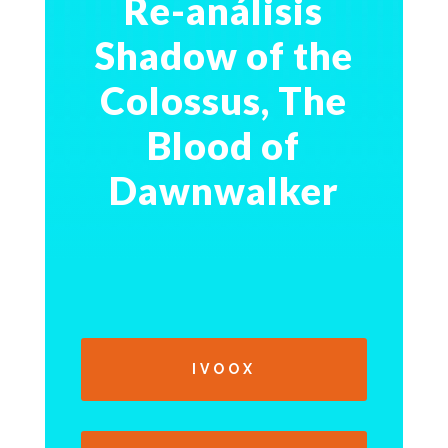
Re-análisis
Shadow of the
Colossus, The
Blood of
Dawnwalker
IVOOX