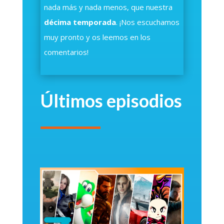
nada más y nada menos,
que nuestra
décima temporada
.
¡Nos escuchamos
muy pronto y os leemos en los
comentarios!
Últimos episodios