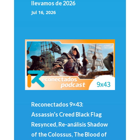
llevamos de 2026
Jul 16, 2026
Reconectados 9×43:
Assassin’s Creed Black Flag
Resynced, Re-análisis Shadow
of the Colossus, The Blood of