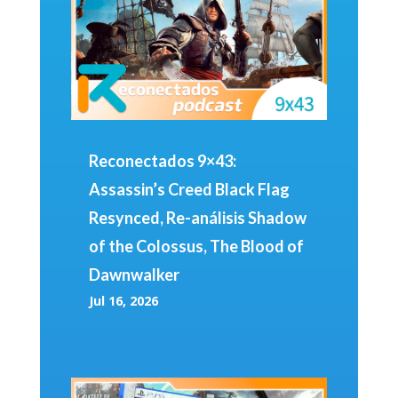
Reconectados 9×43:
Assassin’s Creed Black Flag
Resynced, Re-análisis Shadow
of the Colossus, The Blood of
Dawnwalker
Jul 16, 2026