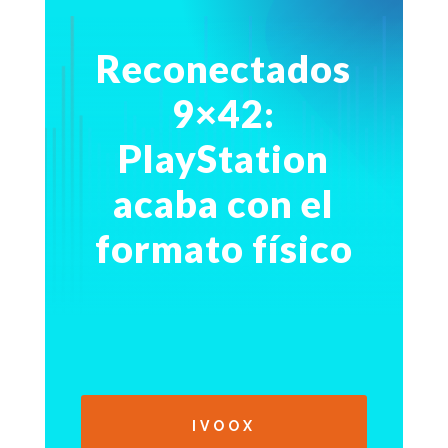
Reconectados
9×42:
PlayStation
acaba con el
formato físico
IVOOX