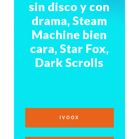
sin disco y con
drama, Steam
Machine bien
cara, Star Fox,
Dark Scrolls
IVOOX