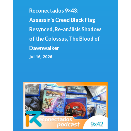
Reconectados 9×43:
Assassin’s Creed Black Flag
Resynced, Re-análisis Shadow
of the Colossus, The Blood of
Dawnwalker
Jul 16, 2026